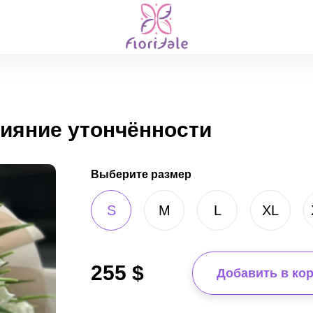
сияние утончённости
Выберите размер
S
M
L
XL
255
$
Добавить в ко