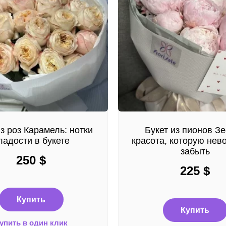
из роз Карамель: нотки
Букет из пионов З
ладости в букете
красота, которую нев
забыть
250
$
225
$
Купить
Купить
упить в один клик