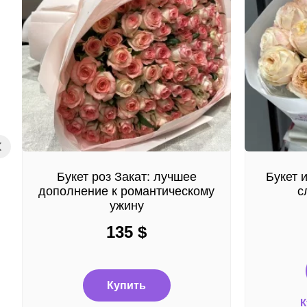
Букет роз Закат: лучшее
Букет 
дополнение к романтическому
с
ужину
135
$
Купить
К