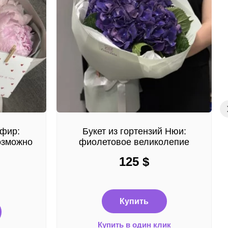
ефир:
Букет из гортензий Нюи:
озможно
фиолетовое великолепие
125
$
Купить
Купить в один клик