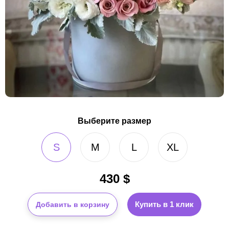
Выберите размер
S
M
L
XL
430
$
Купить в 1 клик
Добавить в корзину