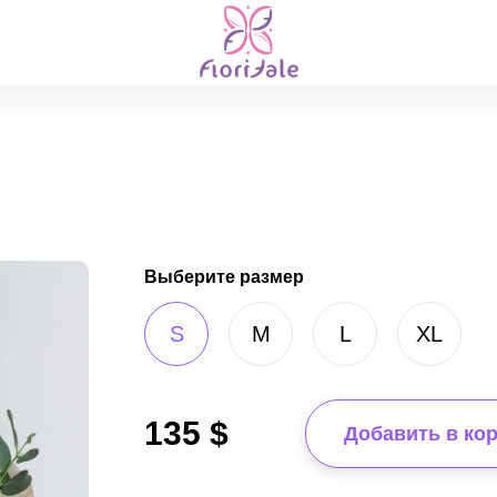
Выберите размер
S
M
L
XL
135
$
Добавить в ко