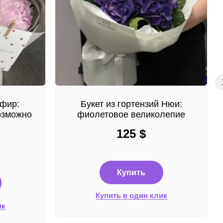
ефир:
Букет из гортензий Нюи:
озможно
фиолетовое великолепие
125
$
Купить
Купить в один клик
ик