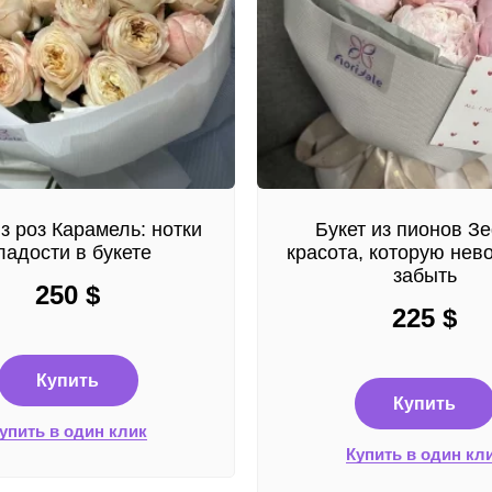
из роз Карамель: нотки
Букет из пионов З
ладости в букете
красота, которую нев
забыть
250
$
225
$
Купить
Купить
упить в один клик
Купить в один кл